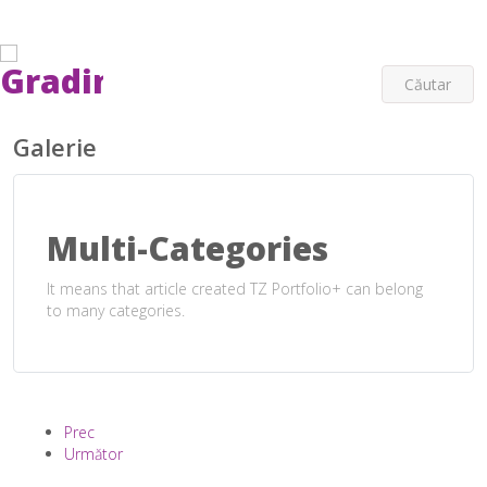
Login/Signup
0751051314
helikoneducation@yahoo.com
Cautare
Galerie
Multi-Categories
It means that article created TZ Portfolio+ can belong
to many categories.
Prec
Următor